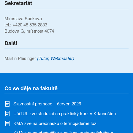
Sekretariát
Miroslava Sudková
tel.: +420 48 535 2833
Budova G, místnost 4074
Další
Martin Plešinger
(Tutor, Webmaster)
Co se děje na fakultě
Slavnostní promoce – červen 2026
UčiTUL zve studující na praktický kurz v Krkonoších
KMA zve na přednášku o termojaderné fúzi
KMA zve na přednášku o aplikaci matematického a