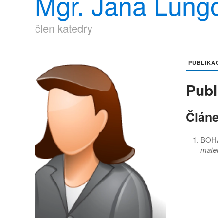
Mgr. Jana Lung
člen katedry
PUBLIKA
Publ
Článe
BOHÁ
matem