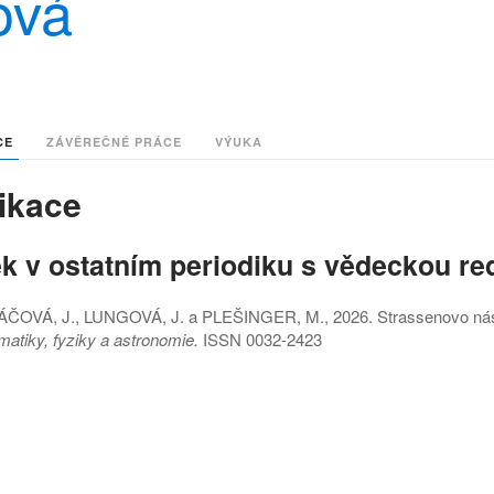
ová
CE
ZÁVĚREČNÉ PRÁCE
VÝUKA
ikace
k v ostatním periodiku s vědeckou re
ČOVÁ, J., LUNGOVÁ, J. a PLEŠINGER, M., 2026. Strassenovo násobe
atiky, fyziky a astronomie.
ISSN 0032-2423