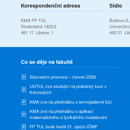
Korespondenční adresa
Sídlo
KMA FP TUL
Budova G, 
Studentská 1402/2
Univerzitn
461 17 Liberec 1
460 01 Lib
Co se děje na fakultě
Slavnostní promoce – červen 2026
UčiTUL zve studující na praktický kurz v
Krkonoších
KMA zve na přednášku o termojaderné fúzi
KMA zve na přednášku o aplikaci
matematického a fyzikálního modelování
FP TUL bude hostit 21. sjezd JČMF