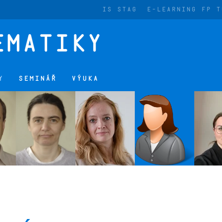
IS STAG
E-LEARNING FP T
Y
SEMINÁŘ
VÝUKA