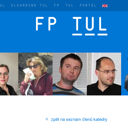
UL
ELEARNING TUL
FP
TUL
PORTÁL
zpět na seznam členů katedry