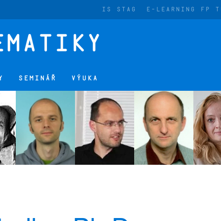
IS STAG
E-LEARNING FP T
Y
SEMINÁŘ
VÝUKA