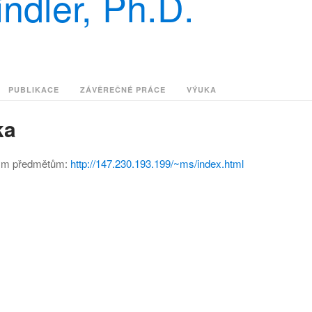
ndler, Ph.D.
PUBLIKACE
ZÁVĚREČNÉ PRÁCE
VÝUKA
ka
ým předmětům:
http://147.230.193.199/~ms/index.html