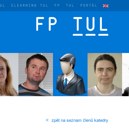
UL
ELEARNING TUL
FP
TUL
PORTÁL
zpět na seznam členů katedry