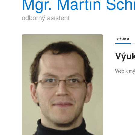
Mgr. Martin Schi
odborný asistent
VÝUKA
Výu
Web k m