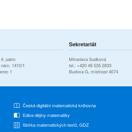
Sekretariát
4. patro
Miroslava Sudková
í nám. 1410/1
tel.: +420 48 535 2833
erec 1
Budova G, místnost 4074
Česká digitální matematická knihovna
Edice dějiny matematiky
Sbírka matematických textů, GDZ