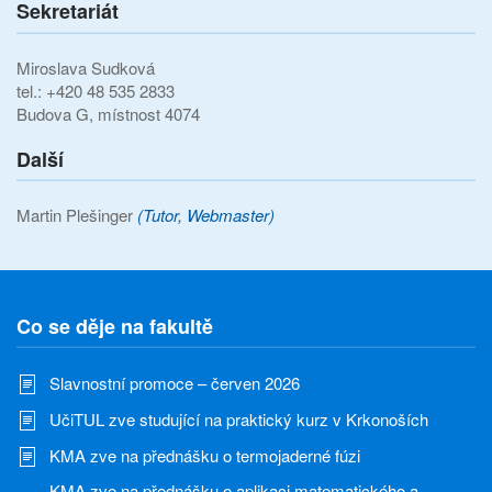
Sekretariát
Miroslava Sudková
tel.: +420 48 535 2833
Budova G, místnost 4074
Další
Martin Plešinger
(Tutor, Webmaster)
Co se děje na fakultě
Slavnostní promoce – červen 2026
UčiTUL zve studující na praktický kurz v Krkonoších
KMA zve na přednášku o termojaderné fúzi
KMA zve na přednášku o aplikaci matematického a