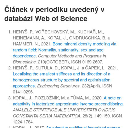
Článek v periodiku uvedený v
databázi Web of Science
HENYŠ, P., VOŘECHOVSKÝ, M., KUCHAŘ, M.,
HEINEMANN, A., KOPAL, J., ONDRUSCHKA, B. a
HAMMER, N., 2021.
Bone mineral density modeling via
random field: Normality, stationarity, sex and age
dependence.
Computer Methods and Programs in
Biomedicine.
210(OCTOBER), ISSN 0169-2607.
HENYŠ, P., SUTULA, D., KOPAL, J. a ČAPEK, L., 2021.
Localising the smallest stiffness and its direction of a
homogeneous structure by spectral and optimisation
approaches.
Engineering Structures.
232(April), ISSN
0141-0296.
KOPAL, J., ROZLOŽNÍK, M. a TŮMA, M., 2020.
A note on
adaptivity in factorized approximate inverse preconditioning.
ANALELE STIINTIFICE ALE UNIVERSITATII OVIDIUS
CONSTANTA-SERIA MATEMATICA.
28(2), 149-159. ISSN
1224-1784.
KOPAL, J., 2017.
An adaptive multilevel factorized sparse