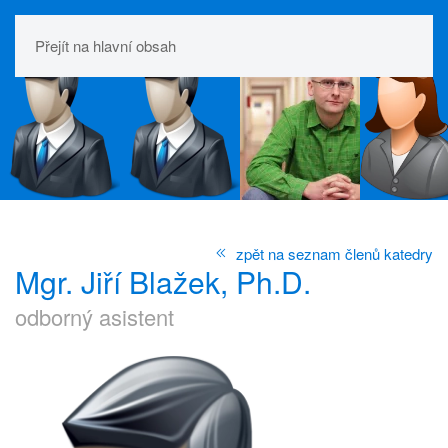
Přejít na hlavní obsah
zpět na seznam členů katedry
Mgr. Jiří Blažek, Ph.D.
odborný asistent