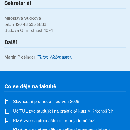
Sekretariát
Miroslava Sudková
tel.: +420 48 535 2833
Budova G, místnost 4074
Další
Martin Plešinger
(Tutor, Webmaster)
Co se děje na fakultě
Slavnostní promoce – červen 2026
UčiTUL zve studující na praktický kurz v Krkonoších
KMA zve na přednášku o termojaderné fúzi
KMA zve na přednášku o aplikaci matematického a