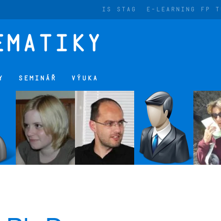
IS STAG
E-LEARNING FP T
Y
SEMINÁŘ
VÝUKA