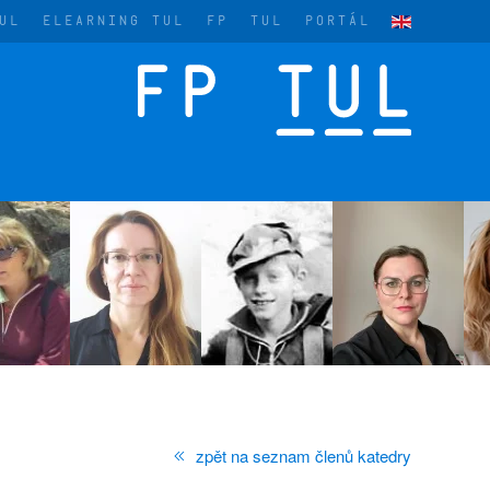
UL
ELEARNING TUL
FP
TUL
PORTÁL
zpět na seznam členů katedry