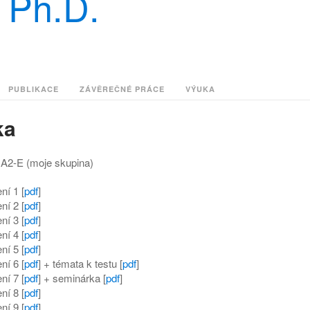
, Ph.D.
PUBLIKACE
ZÁVĚREČNÉ PRÁCE
VÝUKA
ka
A2-E (moje skupina)
ní 1 [
pdf
]
ní 2 [
pdf
]
ní 3 [
pdf
]
ní 4 [
pdf
]
ní 5 [
pdf
]
ní 6 [
pdf
] + témata k testu [
pdf
]
ní 7 [
pdf
] + seminárka [
pdf
]
ní 8 [
pdf
]
ní 9 [
pdf
]