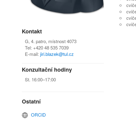
cviče
cviče
cviče
cviče
Kontakt
G, 4. patro, místnost 4073
Tel: +420 48 535 7039
E-mail:
jiri.blazek@tul.cz
Konzultační hodiny
St. 16:00–17:00
Ostatní
ORCID