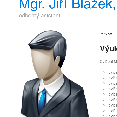
Mgr. Jiří Blažek
odborný asistent
VÝUKA
Výu
Cvičení M
cviče
cviče
cviče
cviče
cviče
cviče
cviče
cviče
cviče