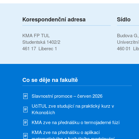
Korespondenční adresa
Sídlo
KMA FP TUL
Budova G, 
Studentská 1402/2
Univerzitn
461 17 Liberec 1
460 01 Lib
Co se děje na fakultě
Slavnostní promoce – červen 2026
UčiTUL zve studující na praktický kurz v
Krkonoších
KMA zve na přednášku o termojaderné fúzi
KMA zve na přednášku o aplikaci
matematického a fyzikálního modelování