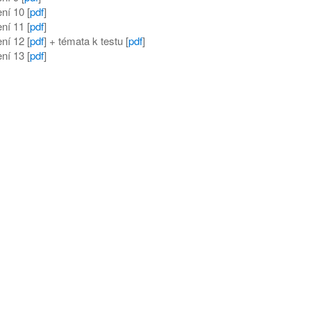
ní 10 [
pdf
]
ní 11 [
pdf
]
ní 12 [
pdf
] + témata k testu [
pdf
]
ní 13 [
pdf
]