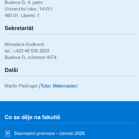
Budova G, 4. patro
Univerzitní nám. 1410/1
460 01 Liberec 1
Sekretariát
Miroslava Sudková
tel.: +420 48 535 2833
Budova G, místnost 4074
Další
Martin Plešinger
(Tutor, Webmaster)
Co se děje na fakultě
Slavnostní promoce – červen 2026