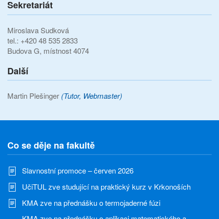
Sekretariát
Miroslava Sudková
tel.: +420 48 535 2833
Budova G, místnost 4074
Další
Martin Plešinger
(Tutor, Webmaster)
Co se děje na fakultě
Slavnostní promoce – červen 2026
UčiTUL zve studující na praktický kurz v Krkonoších
KMA zve na přednášku o termojaderné fúzi
KMA zve na přednášku o aplikaci matematického a