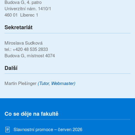
Budova G, 4. patro
Univerzitní nám. 1410/1
460 01 Liberec 1
Sekretariát
Miroslava Sudková
tel.: +420 48 535 2833
Budova G, místnost 4074
Další
Martin Plešinger
(Tutor, Webmaster)
Co se děje na fakultě
Slavnostní promoce – červen 2026