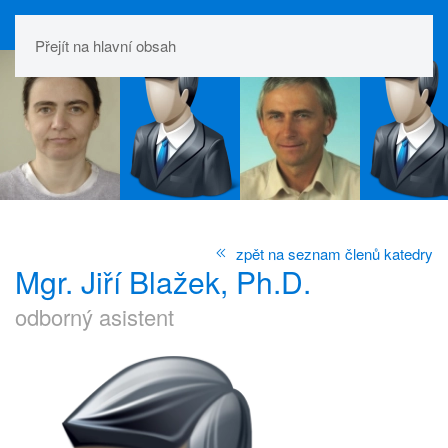
Přejít na hlavní obsah
zpět na seznam členů katedry
Mgr. Jiří Blažek, Ph.D.
odborný asistent