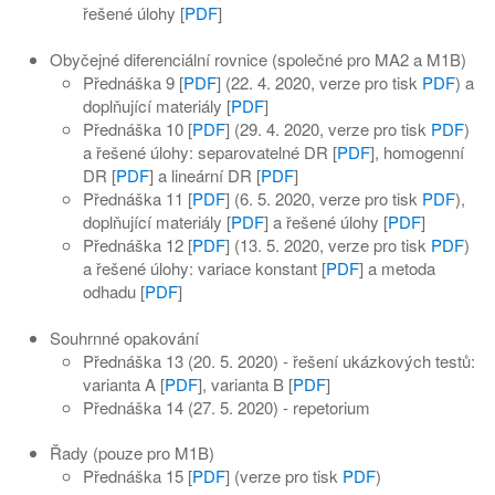
řešené úlohy [
PDF
]
Obyčejné diferenciální rovnice (společné pro MA2 a M1B)
Přednáška 9 [
PDF
] (22. 4. 2020, verze pro tisk
PDF
) a
doplňující materiály [
PDF
]
Přednáška 10 [
PDF
] (29. 4. 2020, verze pro tisk
PDF
)
a řešené úlohy: separovatelné DR [
PDF
], homogenní
DR [
PDF
] a lineární DR [
PDF
]
Přednáška 11 [
PDF
] (6. 5. 2020, verze pro tisk
PDF
),
doplňující materiály [
PDF
] a řešené úlohy [
PDF
]
Přednáška 12 [
PDF
] (13. 5. 2020, verze pro tisk
PDF
)
a řešené úlohy: variace konstant [
PDF
] a metoda
odhadu [
PDF
]
Souhrnné opakování
Přednáška 13 (20. 5. 2020) - řešení ukázkových testů:
varianta A [
PDF
], varianta B [
PDF
]
Přednáška 14 (27. 5. 2020) - repetorium
Řady (pouze pro M1B)
Přednáška 15 [
PDF
] (verze pro tisk
PDF
)