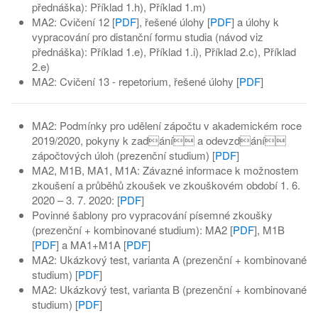
přednáška): Příklad 1.h), Příklad 1.m)
MA2: Cvičení 12 [
PDF
], řešené úlohy [
PDF
] a úlohy k
vypracování pro distanční formu studia (návod viz
přednáška): Příklad 1.e), Příklad 1.i), Příklad 2.c), Příklad
2.e)
MA2: Cvičení 13 - repetorium, řešené úlohy [
PDF
]
MA2: Podmínky pro udělení zápočtu v akademickém roce
2019/2020, pokyny k zadání a odevzdání
zápočtových úloh (prezenční studium) [
PDF
]
MA2, M1B, MA1, M1A: Závazné informace k možnostem
zkoušení a průběhů zkoušek ve zkouškovém období 1. 6.
2020 – 3. 7. 2020: [
PDF
]
Povinné šablony pro vypracování písemné zkoušky
(prezenční + kombinované studium): MA2 [
PDF
], M1B
[
PDF
] a MA1+M1A [
PDF
]
MA2: Ukázkový test, varianta A (prezenční + kombinované
studium) [
PDF
]
MA2: Ukázkový test, varianta B (prezenční + kombinované
studium) [
PDF
]