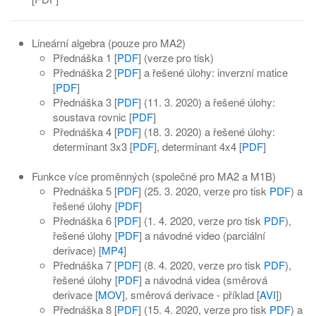
Lineární algebra (pouze pro MA2)
Přednáška 1 [
PDF
] (verze pro tisk)
Přednáška 2 [
PDF
] a řešené úlohy: inverzní matice
[
PDF
]
Přednáška 3 [
PDF
] (11. 3. 2020) a řešené úlohy:
soustava rovnic [
PDF
]
Přednáška 4 [
PDF
] (18. 3. 2020) a řešené úlohy:
determinant 3x3 [
PDF
], determinant 4x4 [
PDF
]
Funkce více proměnných (společné pro MA2 a M1B)
Přednáška 5 [
PDF
] (25. 3. 2020, verze pro tisk
PDF
) a
řešené úlohy [
PDF
]
Přednáška 6 [
PDF
] (1. 4. 2020, verze pro tisk
PDF
),
řešené úlohy [
PDF
] a návodné video (parciální
derivace) [
MP4
]
Přednáška 7 [
PDF
] (8. 4. 2020, verze pro tisk
PDF
),
řešené úlohy [
PDF
] a návodná videa (směrová
derivace [
MOV
], směrová derivace - příklad [
AVI
])
Přednáška 8 [
PDF
] (15. 4. 2020, verze pro tisk
PDF
) a