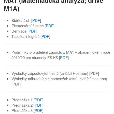
MA1 (Matematická analýza; dříve
M1A)
Sbírka úloh [
PDF
]
Elementární funkce [
PDF
]
Derivace [
PDF
]
Tabulka integrálů [
PDF
]
Podmínky pro udělení zápočtu z MA1 v akademickém roce
2019/20 pro studenty FS KS [
PDF
]
Výsledky zápočtových testů (cvičící Hozman) [PDF]
Výsledky náhradních a opravných testů (cvičící Hozman)
[PDF]
Přednáška 1 [
PDF
]
Přednáška 2 [
PDF
]
Přednáška 3 [
PDF
]