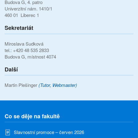
Budova G, 4. patro
Univerzitní nám. 1410/1
460 01 Liberec 1
Sekretariát
Miroslava Sudková
tel.: +420 48 535 2833
Budova G, místnost 4074
Další
Martin Plešinger
(Tutor, Webmaster)
Co se děje na fakultě
Slavnostní promoce – červen 2026