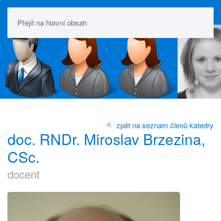
Přejít na hlavní obsah
zpět na seznam členů katedry
doc. RNDr. Miroslav Brzezina,
CSc.
docent