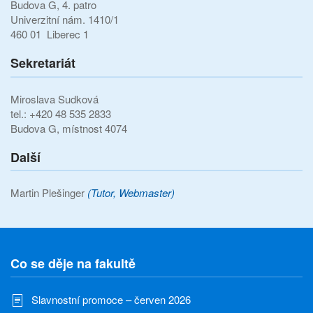
Budova G, 4. patro
Univerzitní nám. 1410/1
460 01 Liberec 1
Sekretariát
Miroslava Sudková
tel.: +420 48 535 2833
Budova G, místnost 4074
Další
Martin Plešinger
(Tutor, Webmaster)
Co se děje na fakultě
Slavnostní promoce – červen 2026