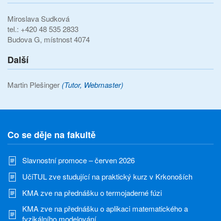
Miroslava Sudková
tel.: +420 48 535 2833
Budova G, místnost 4074
Další
Martin Plešinger
(Tutor, Webmaster)
Co se děje na fakultě
Slavnostní promoce – červen 2026
UčiTUL zve studující na praktický kurz v Krkonoších
KMA zve na přednášku o termojaderné fúzi
KMA zve na přednášku o aplikaci matematického a
fyzikálního modelování