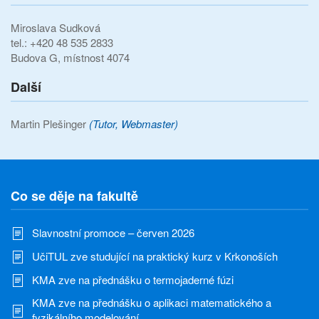
Miroslava Sudková
tel.: +420 48 535 2833
Budova G, místnost 4074
Další
Martin Plešinger
(Tutor, Webmaster)
Co se děje na fakultě
Slavnostní promoce – červen 2026
UčiTUL zve studující na praktický kurz v Krkonoších
KMA zve na přednášku o termojaderné fúzi
KMA zve na přednášku o aplikaci matematického a
fyzikálního modelování