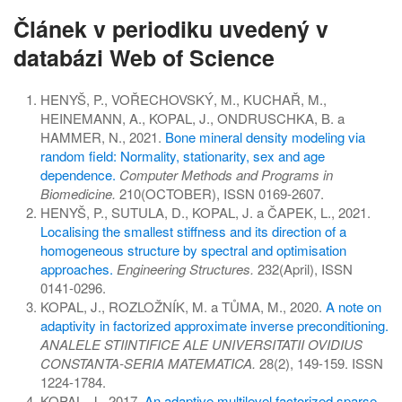
Článek v periodiku uvedený v
databázi Web of Science
HENYŠ, P., VOŘECHOVSKÝ, M., KUCHAŘ, M.,
HEINEMANN, A., KOPAL, J., ONDRUSCHKA, B. a
HAMMER, N., 2021.
Bone mineral density modeling via
random field: Normality, stationarity, sex and age
dependence.
Computer Methods and Programs in
Biomedicine.
210(OCTOBER), ISSN 0169-2607.
HENYŠ, P., SUTULA, D., KOPAL, J. a ČAPEK, L., 2021.
Localising the smallest stiffness and its direction of a
homogeneous structure by spectral and optimisation
approaches.
Engineering Structures.
232(April), ISSN
0141-0296.
KOPAL, J., ROZLOŽNÍK, M. a TŮMA, M., 2020.
A note on
adaptivity in factorized approximate inverse preconditioning.
ANALELE STIINTIFICE ALE UNIVERSITATII OVIDIUS
CONSTANTA-SERIA MATEMATICA.
28(2), 149-159. ISSN
1224-1784.
KOPAL, J., 2017.
An adaptive multilevel factorized sparse