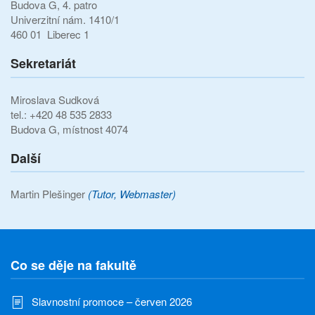
Budova G, 4. patro
Univerzitní nám. 1410/1
460 01 Liberec 1
Sekretariát
Miroslava Sudková
tel.: +420 48 535 2833
Budova G, místnost 4074
Další
Martin Plešinger
(Tutor, Webmaster)
Co se děje na fakultě
Slavnostní promoce – červen 2026