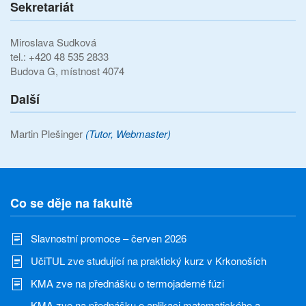
Sekretariát
Miroslava Sudková
tel.: +420 48 535 2833
Budova G, místnost 4074
Další
Martin Plešinger
(Tutor, Webmaster)
Co se děje na fakultě
Slavnostní promoce – červen 2026
UčiTUL zve studující na praktický kurz v Krkonoších
KMA zve na přednášku o termojaderné fúzi
KMA zve na přednášku o aplikaci matematického a