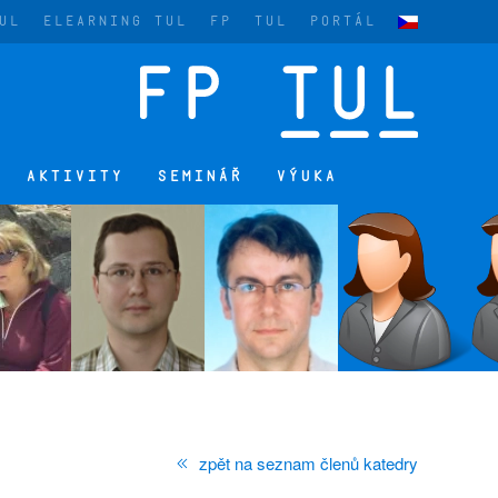
UL
ELEARNING TUL
FP
TUL
PORTÁL
AKTIVITY
SEMINÁŘ
VÝUKA
zpět na seznam členů katedry