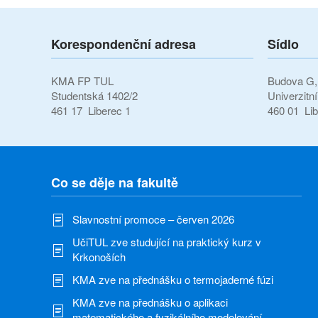
Korespondenční adresa
Sídlo
KMA FP TUL
Budova G, 
Studentská 1402/2
Univerzitn
461 17 Liberec 1
460 01 Lib
Co se děje na fakultě
Slavnostní promoce – červen 2026
UčiTUL zve studující na praktický kurz v
Krkonoších
KMA zve na přednášku o termojaderné fúzi
KMA zve na přednášku o aplikaci
matematického a fyzikálního modelování