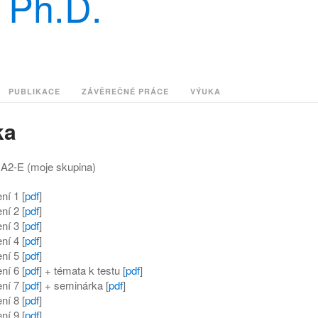
, Ph.D.
PUBLIKACE
ZÁVĚREČNÉ PRÁCE
VÝUKA
ka
A2-E (moje skupina)
ní 1 [
pdf
]
ní 2 [
pdf
]
ní 3 [
pdf
]
ní 4 [
pdf
]
ní 5 [
pdf
]
ní 6 [
pdf
] + témata k testu [
pdf
]
ní 7 [
pdf
] + seminárka [
pdf
]
ní 8 [
pdf
]
ní 9 [
pdf
]