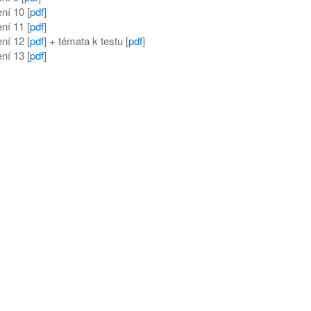
ní 10 [
pdf
]
ní 11 [
pdf
]
ní 12 [
pdf
] + témata k testu [
pdf
]
ní 13 [
pdf
]