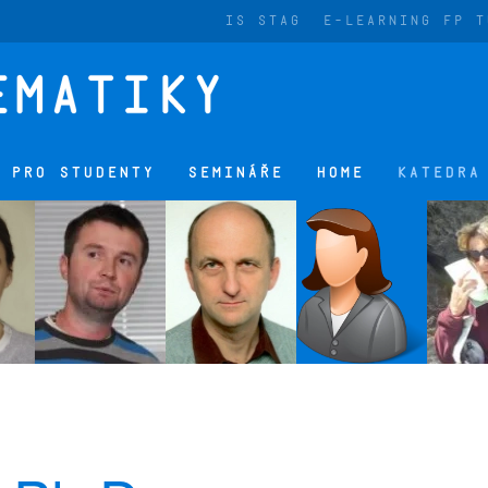
IS STAG
E-LEARNING FP T
 PRO STUDENTY
SEMINÁŘE
HOME
KATEDRA