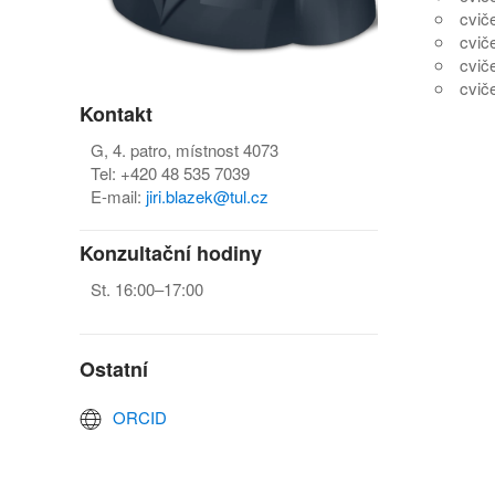
cviče
cviče
cviče
cviče
Kontakt
G, 4. patro, místnost 4073
Tel: +420 48 535 7039
E-mail:
jiri.blazek@tul.cz
Konzultační hodiny
St. 16:00–17:00
Ostatní
ORCID