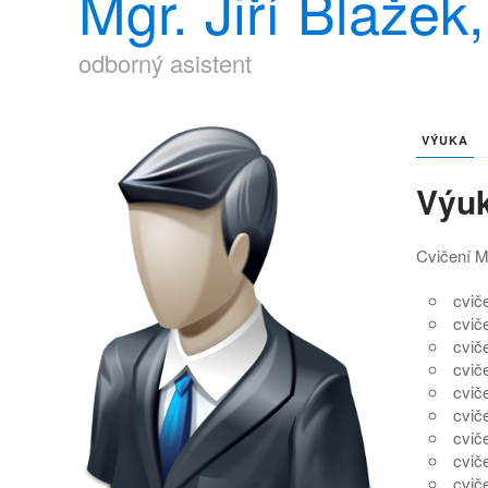
Mgr. Jiří Blažek
odborný asistent
VÝUKA
Výu
Cvičení M
cviče
cviče
cviče
cviče
cviče
cviče
cviče
cviče
cviče