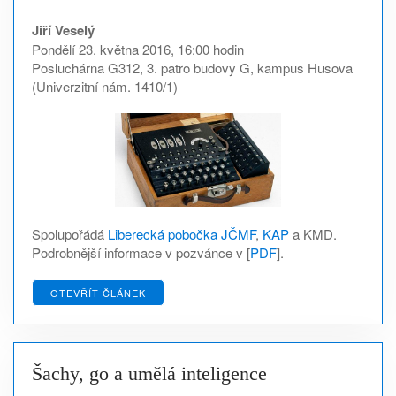
Jiří Veselý
Pondělí 23. května 2016, 16:00 hodin
Posluchárna G312, 3. patro budovy G, kampus Husova
(Univerzitní nám. 1410/1)
Spolupořádá
Liberecká pobočka JČMF
,
KAP
a KMD.
Podrobnější informace v pozvánce v [
PDF
].
OTEVŘÍT ČLÁNEK
Šachy, go a umělá inteligence