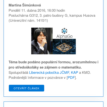
Martina Šimůnková
Pondělí 11. dubna 2016, 16:00 hodin
Posluchárna G312, 3. patro budovy G, kampus Husova
(Univerzitní nám. 1410/1)
Téma bude podáno populární formou, srozumitelnou i
pro středoškoláky se zájmem o matematiku.
Spolupořádá
Liberecká pobočka JČMF
,
KAP
a KMD.
Podrobnější informace v pozvánce v [
PDF
].
OTEVŘÍT ČLÁNEK