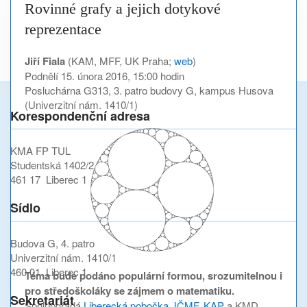
Rovinné grafy a jejich dotykové
reprezentace
Jiří Fiala
(KAM, MFF, UK Praha;
web
)
Podnělí 15. února 2016, 15:00 hodin
Posluchárna G313, 3. patro budovy G, kampus Husova
(Univerzitní nám. 1410/1)
Korespondenční adresa
KMA FP TUL
Studentská 1402/2
461 17 Liberec 1
Sídlo
Budova G, 4. patro
Univerzitní nám. 1410/1
460 01 Liberec 1
Téma bude podáno populární formou, srozumitelnou i
pro středoškoláky se zájmem o matematiku.
Sekretariát
Spolupořádá
Liberecká pobočka JČMF
,
KAP
a KMD.