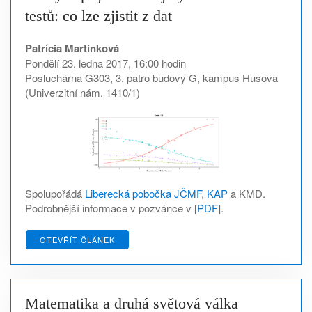
testů: co lze zjistit z dat
Patrícia Martinková
Pondělí 23. ledna 2017, 16:00 hodin
Posluchárna G303, 3. patro budovy G, kampus Husova
(Univerzitní nám. 1410/1)
Spolupořádá
Liberecká pobočka JČMF
,
KAP
a KMD.
Podrobnější informace v pozvánce v [
PDF
].
OTEVŘÍT ČLÁNEK
Matematika a druhá světová válka