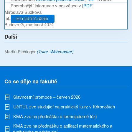
Podrobnější informace v pozvánce v [
PDF
].
Miroslava Sudková
tel.: +420 48 535 2833
OTEVŘÍT ČLÁNEK
Budova G, místnost 4074
Další
Martin Plešinger
(Tutor, Webmaster)
Co se děje na fakultě
Slavnostní promoce – červen 2026
UčiTUL zve studující na praktický kurz v Krkonoších
KMA zve na přednášku o termojaderné fúzi
KMA zve na přednášku o aplikaci matematického a
fyzikálního modelování