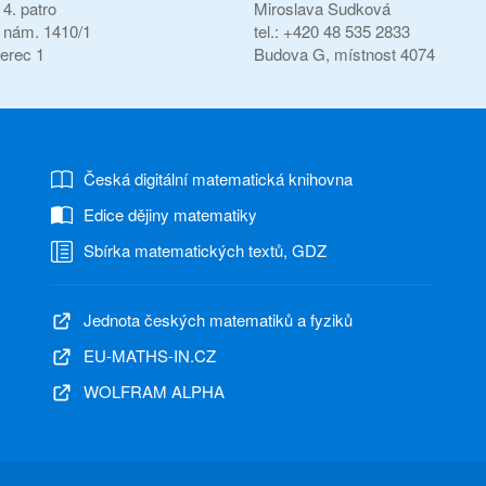
4. patro
Miroslava Sudková
í nám. 1410/1
tel.: +420 48 535 2833
erec 1
Budova G, místnost 4074
Česká digitální matematická knihovna
Edice dějiny matematiky
Sbírka matematických textů, GDZ
Jednota českých matematiků a fyziků
EU-MATHS-IN.CZ
WOLFRAM ALPHA