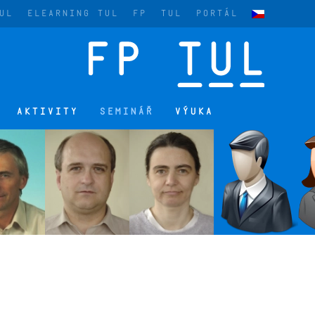
UL
ELEARNING TUL
FP
TUL
PORTÁL
AKTIVITY
SEMINÁŘ
VÝUKA