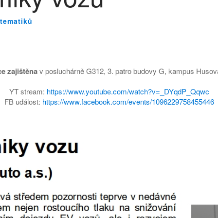
tematiků
ce
zajištěna
v posluchárně G312, 3. patro budovy G, kampus Husova
YT stream:
https://www.youtube.com/watch?v=_DYqdP_Qqwc
FB událost:
https://www.facebook.com/events/1096229758455446