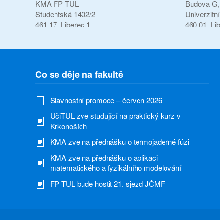
KMA FP TUL
Budova G, 
Studentská 1402/2
Univerzitn
461 17 Liberec 1
460 01 Lib
Co se děje na fakultě
Slavnostní promoce – červen 2026
UčiTUL zve studující na praktický kurz v
Krkonoších
KMA zve na přednášku o termojaderné fúzi
KMA zve na přednášku o aplikaci
matematického a fyzikálního modelování
FP TUL bude hostit 21. sjezd JČMF