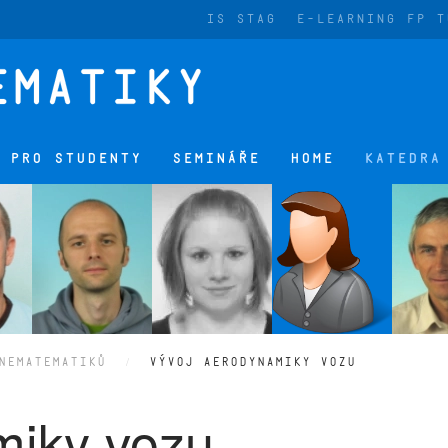
IS STAG
E-LEARNING FP T
 PRO STUDENTY
SEMINÁŘE
HOME
KATEDRA
NEMATEMATIKŮ
VÝVOJ AERODYNAMIKY VOZU
miky vozu