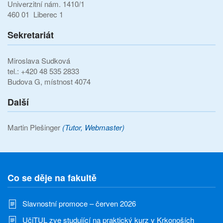
Univerzitní nám. 1410/1
460 01 Liberec 1
Sekretariát
Miroslava Sudková
tel.: +420 48 535 2833
Budova G, místnost 4074
Další
Martin Plešinger
(Tutor, Webmaster)
Co se děje na fakultě
Slavnostní promoce – červen 2026
UčiTUL zve studující na praktický kurz v Krkonoších