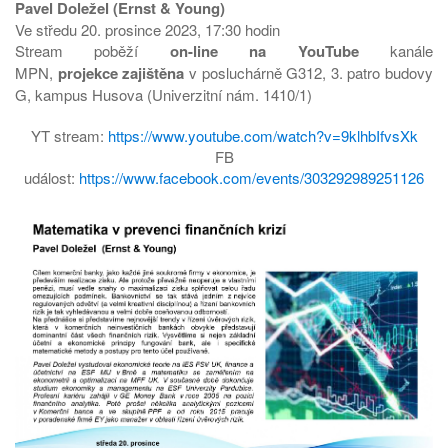
Pavel Doležel (Ernst & Young)
Ve středu 20. prosince 2023, 17:30 hodin
Stream poběží
on-line na YouTube
kanále
MPN,
projekce
zajištěna
v posluchárně G312, 3. patro budovy
G, kampus Husova (Univerzitní nám. 1410/1)
YT stream:
https://www.youtube.com/watch?v=9klhbIfvsXk
FB
událost:
https://www.facebook.com/events/303292989251126