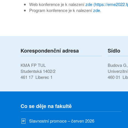
Web konference je k nalezení
zde (https://eme2022.fp
Program konference je k nalezení
zde
.
Korespondenční adresa
Sídlo
KMA FP TUL
Budova G, 
Studentská 1402/2
Univerzitn
461 17 Liberec 1
460 01 Lib
Co se děje na fakultě
Slavnostní promoce – červen 2026