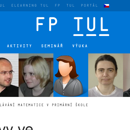
UL
ELEARNING TUL
FP
TUL
PORTÁL
AKTIVITY
SEMINÁŘ
VÝUKA
LÁVÁNÍ MATEMATICE V PRIMÁRNÍ ŠKOLE
vy ve