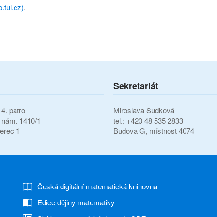
.tul.cz)
.
Sekretariát
4. patro
Miroslava Sudková
í nám. 1410/1
tel.: +420 48 535 2833
erec 1
Budova G, místnost 4074
Česká digitální matematická knihovna
Edice dějiny matematiky