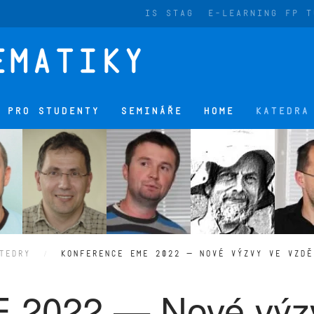
IS STAG
E-LEARNING FP T
 PRO STUDENTY
SEMINÁŘE
HOME
KATEDRA
TEDRY
KONFERENCE EME 2022 — NOVÉ VÝZVY VE VZDĚ
 2022 — Nové výz