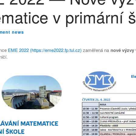
matice v primární š
tment news
ence
EME 2022 (https://eme2022.fp.tul.cz
)
zaměřená na
nové výzvy 
ničí.