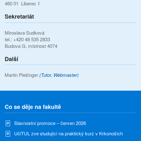
460 01 Liberec 1
Sekretariát
Miroslava Sudková
tel.: +420 48 535 2833
Budova G, místnost 4074
Další
Martin Plešinger
(Tutor, Webmaster)
Co se děje na fakultě
Slavnostní promoce – červen 2026
UčiTUL zve studující na praktický kurz v Krkonoších