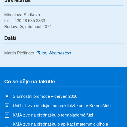
Miroslava Sudková
tel.: +420 48 535 2833
Budova G, místnost 4074
Další
Martin Plešinger
(Tutor, Webmaster)
Co se děje na fakultě
Slavnostní promoce – červen 2026
UčiTUL zve studující na praktický kurz v Krkonoších
KMA zve na přednášku o termojaderné fúzi
KMA zve na přednášku o aplikaci matematického a