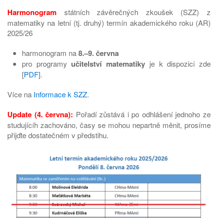
Harmonogram
státních závěrečných zkoušek (SZZ) z
matematiky na letní (tj. druhý) termín akademického roku (AR)
2025/26
harmonogram na
8.–9. června
pro programy
učitelství matematiky
je k dispozici zde
[
PDF
].
Více na
Informace k SZZ
.
Update (4. června):
Pořadí zůstává i po odhlášení jednoho ze
studujícíh zachováno, časy se mohou nepartně měnit, prosíme
přijďte dostatečném v předstihu.