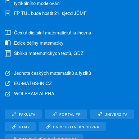
fyzikálního modelování
FP TUL bude hostit 21. sjezd JČMF
Česká digitální matematická knihovna
Edice dějiny matematiky
Sbírka matematických textů, GDZ
Jednota českých matematiků a fyziků
EU-MATHS-IN.CZ
WOLFRAM ALPHA
FAKULTA
PORTÁL FP
UNIVERZITA
STAG
UNIVERZITNÍ KNIHOVNA
KRAJSKÁ VĚDECKÁ KNIHOVNA