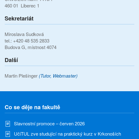
460 01 Liberec 1
Sekretariát
Miroslava Sudková
tel.: +420 48 535 2833
Budova G, místnost 4074
Další
Martin Plešinger
(Tutor, Webmaster)
Co se děje na fakultě
Slavnostní promoce – červen 2026
UčiTUL zve studující na praktický kurz v Krkonoších