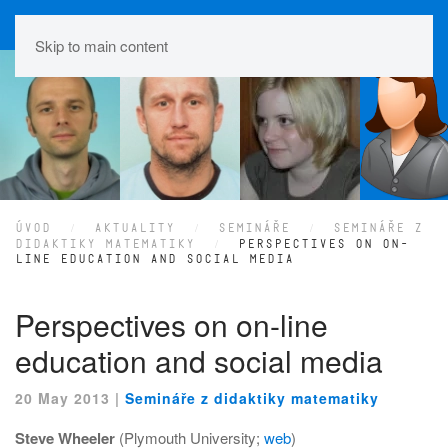
Skip to main content
ÚVOD
AKTUALITY
SEMINÁŘE
SEMINÁŘE Z
DIDAKTIKY MATEMATIKY
PERSPECTIVES ON ON-
LINE EDUCATION AND SOCIAL MEDIA
Perspectives on on-line
education and social media
20 May 2013
|
Semináře z didaktiky matematiky
Steve Wheeler
(Plymouth University;
web
)