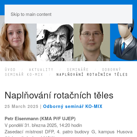
Skip to main content
ÚVOD
AKTUALITY
SEMINÁŘE
ODBORNÝ
SEMINÁŘ KO-MIX
NAPLŇOVÁNÍ ROTAČNÍCH TĚLES
Naplňování rotačních těles
25 March 2025
|
Odborný seminář KO-MIX
Petr Eisenmann (KMA PřF UJEP)
V pondělí 31. března 2025, 14:20 hodin
Zasedací místnost DFP, 4. patro budovy G, kampus Husova