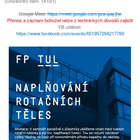
(Univerzitní nám. 1410/1)
Google Meet:
https://meet.google.com/gva-ipaj-jhe
Přenos a záznam bohužel nelze z technických důvodů zajistit
FB událost:
https://www.facebook.com/events/651957294217769