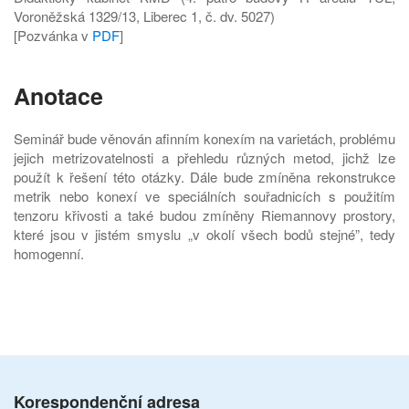
Voroněžská 1329/13, Liberec 1, č. dv. 5027)
[Pozvánka v
PDF
]
Anotace
Seminář bude věnován afinním konexím na varietách, problému
jejich metrizovatelnosti a přehledu různých metod, jichž lze
použít k řešení této otázky. Dále bude zmíněna rekonstrukce
metrik nebo konexí ve speciálních souřadnicích s použitím
tenzoru křivosti a také budou zmíněny Riemannovy prostory,
které jsou v jistém smyslu „v okolí všech bodů stejné”, tedy
homogenní.
Korespondenční adresa