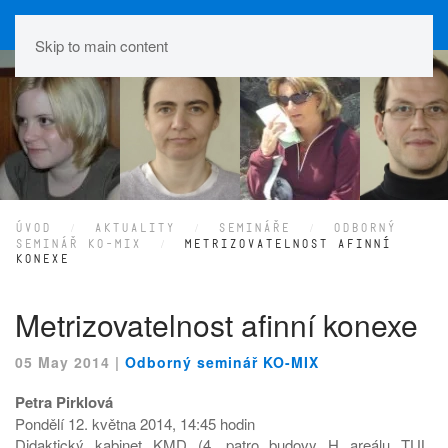
Skip to main content
ÚVOD
AKTUALITY
SEMINÁŘE
ODBORNÝ
SEMINÁŘ KO-MIX
METRIZOVATELNOST AFINNÍ
KONEXE
Metrizovatelnost afinní konexe
05 May 2014
|
Odborný seminář KO-MIX
Petra Pirklová
Pondělí 12. května 2014, 14:45 hodin
Didaktický kabinet KMD (4. patro budovy H areálu TUL,