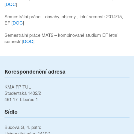
[
DOC
]
Semestrální práce – obsahy, objemy , letní semestr 2014/15,
EF [
DOC
]
Semestrální práce MAT2 – kombinované studium EF letní
semestr [
DOC
]
Korespondenční adresa
KMA FP TUL
Studentská 1402/2
461 17 Liberec 1
Sídlo
Budova G, 4. patro
Univerzitní nám. 1410/1