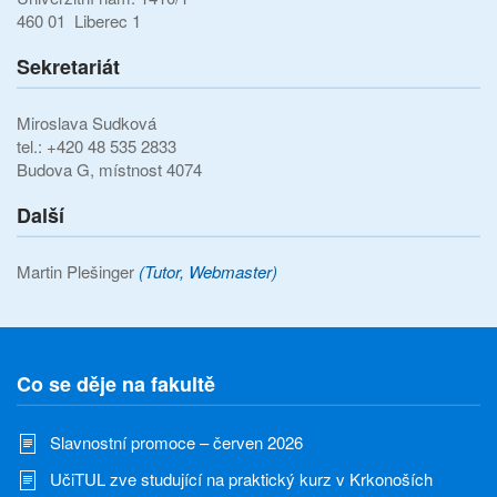
460 01 Liberec 1
Sekretariát
Miroslava Sudková
tel.: +420 48 535 2833
Budova G, místnost 4074
Další
Martin Plešinger
(Tutor, Webmaster)
Co se děje na fakultě
Slavnostní promoce – červen 2026
UčiTUL zve studující na praktický kurz v Krkonoších