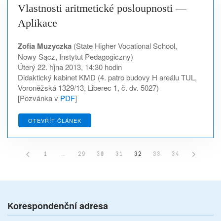
Vlastnosti aritmetické posloupnosti —
Aplikace
Zofia Muzyczka
(State Higher Vocational School,
Nowy Sącz, Instytut Pedagogiczny)
Úterý 22. října 2013, 14:30 hodin
Didaktický kabinet KMD (4. patro budovy H areálu TUL,
Voroněžská 1329/13, Liberec 1, č. dv. 5027)
[Pozvánka v
PDF
]
OTEVŘÍT ČLÁNEK
1
…
29
30
31
32
33
34
Korespondenční adresa