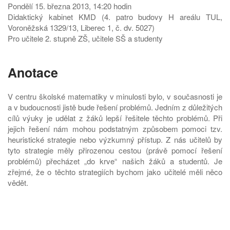
Pondělí 15. března 2013, 14:20 hodin
Didaktický kabinet KMD (4. patro budovy H areálu TUL,
Voroněžská 1329/13, Liberec 1, č. dv. 5027)
Pro učitele 2. stupně ZŠ, učitele SŠ a studenty
Anotace
V centru školské matematiky v minulosti bylo, v současnosti je
a v budoucnosti jistě bude řešení problémů. Jedním z důležitých
cílů výuky je udělat z žáků lepší řešitele těchto problémů. Při
jejich řešení nám mohou podstatným způsobem pomoci tzv.
heuristické strategie nebo výzkumný přístup. Z nás učitelů by
tyto strategie měly přirozenou cestou (právě pomocí řešení
problémů) přecházet „do krve“ našich žáků a studentů. Je
zřejmé, že o těchto strategiích bychom jako učitelé měli něco
vědět.