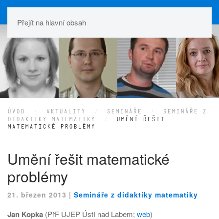
Přejít na hlavní obsah
ÚVOD
AKTUALITY
SEMINÁŘE
SEMINÁŘE Z
DIDAKTIKY MATEMATIKY
UMĚNÍ ŘEŠIT
MATEMATICKÉ PROBLÉMY
Umění řešit matematické
problémy
21. březen 2013
|
Semináře z didaktiky matematiky
Jan Kopka
(PřF UJEP Ústí nad Labem;
web
)