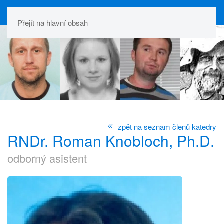
Přejít na hlavní obsah
zpět na seznam členů katedry
RNDr. Roman Knobloch, Ph.D.
odborný asistent