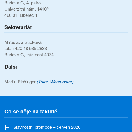
Budova G, 4. patro
Univerzitní nám. 1410/1
460 01 Liberec 1
Sekretariát
Miroslava Sudková
tel.: +420 48 535 2833
Budova G, místnost 4074
Další
Martin Plešinger
(Tutor, Webmaster)
Co se děje na fakultě
Slavnostní promoce – červen 2026