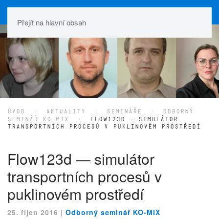
Přejít na hlavní obsah
ÚVOD
AKTUALITY
SEMINÁŘE
ODBORNÝ
SEMINÁŘ KO-MIX
FLOW123D — SIMULÁTOR
TRANSPORTNÍCH PROCESŮ V PUKLINOVÉM PROSTŘEDÍ
Flow123d — simulátor
transportních procesů v
puklinovém prostředí
25. říjen 2016
|
Odborný seminář KO-MIX