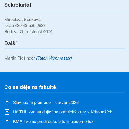
Sekretariát
Miroslava Sudková
tel.: +420 48 535 2833
Budova G, místnost 4074
Další
Martin Plešinger
(Tutor, Webmaster)
Co se děje na fakultě
Slavnostní promoce – červen 2026
UčiTUL zve studující na praktický kurz v Krkonoších
KMA zve na přednášku o termojaderné fúzi