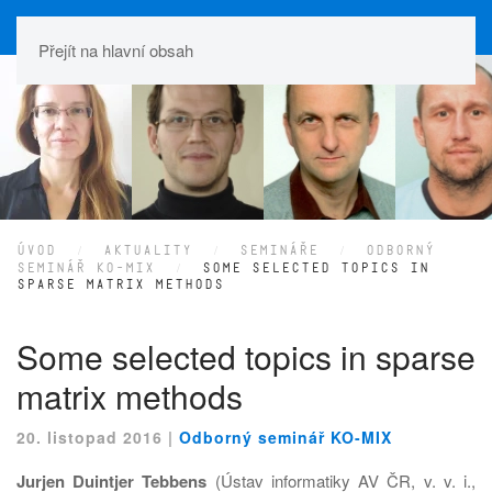
Přejít na hlavní obsah
ÚVOD
AKTUALITY
SEMINÁŘE
ODBORNÝ
SEMINÁŘ KO-MIX
SOME SELECTED TOPICS IN
SPARSE MATRIX METHODS
Some selected topics in sparse
matrix methods
20. listopad 2016
|
Odborný seminář KO-MIX
Jurjen Duintjer Tebbens
(Ústav informatiky AV ČR, v. v. i.,