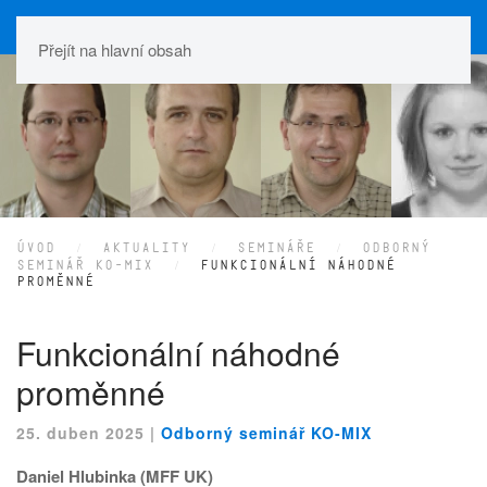
Přejít na hlavní obsah
ÚVOD
AKTUALITY
SEMINÁŘE
ODBORNÝ
SEMINÁŘ KO-MIX
FUNKCIONÁLNÍ NÁHODNÉ
PROMĚNNÉ
Funkcionální náhodné
proměnné
25. duben 2025
|
Odborný seminář KO-MIX
Daniel Hlubinka (MFF UK)