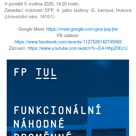
V pondělí 5. května 2025, 14:20 hodin
Zasedací místnost DFP, 4. patro budovy G, kampus Husova
(Univerzitní nám. 1410/1)
Google Meet:
https://meet.google.com/gva-ipaj-jhe
FB událost:
https://www.facebook.com/events/1127526142745565
Záznam:
https://www.youtube.com/watch?v=E4-HhpZ0EzU