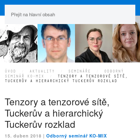
Přejít na hlavní obsah
ÚVOD
AKTUALITY
SEMINÁŘE
ODBORNÝ
SEMINÁŘ KO-MIX
TENZORY A TENZOROVÉ SÍTĚ,
TUCKERŮV A HIERARCHICKÝ TUCKERŮV ROZKLAD
Tenzory a tenzorové sítě,
Tuckerův a hierarchický
Tuckerův rozklad
15. duben 2018
|
Odborný seminář KO-MIX