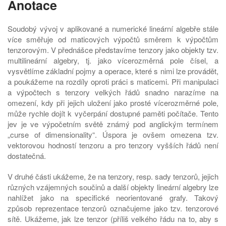
Anotace
Soudobý vývoj v aplikované a numerické lineární algebře stále
více směřuje od maticových výpočtů směrem k výpočtům
tenzorovým. V přednášce představíme tenzory jako objekty tzv.
multilineární algebry, tj. jako vícerozměrná pole čísel, a
vysvětlíme základní pojmy a operace, které s nimi lze provádět,
a poukážeme na rozdíly oproti práci s maticemi. Při manipulaci
a výpočtech s tenzory velkých řádů snadno narazíme na
omezení, kdy při jejich uložení jako prosté vícerozměrné pole,
může rychle dojít k vyčerpání dostupné paměti počítače. Tento
jev je ve výpočetním světě známý pod anglickým termínem
„curse of dimensionality“. Úspora je ovšem omezena tzv.
vektorovou hodností tenzoru a pro tenzory vyšších řádů není
dostatečná.
V druhé části ukážeme, že na tenzory, resp. sady tenzorů, jejich
různých vzájemných součinů a další objekty lineární algebry lze
nahlížet jako na specifické neorientované grafy. Takový
způsob reprezentace tenzorů označujeme jako tzv. tenzorové
sítě. Ukážeme, jak lze tenzor (příliš velkého řádu na to, aby s