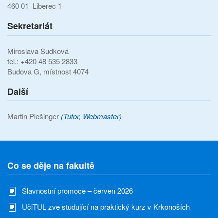
460 01 Liberec 1
Sekretariát
Miroslava Sudková
tel.: +420 48 535 2833
Budova G, místnost 4074
Další
Martin Plešinger
(Tutor, Webmaster)
Co se děje na fakultě
Slavnostní promoce – červen 2026
UčiTUL zve studující na praktický kurz v Krkonoších