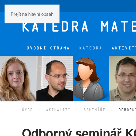
Přejít na hlavní obsah
ÚVODNÍ STRANA
KATEDRA
AKTIVIT
ÚVOD
AKTUALITY
SEMINÁŘE
ODBORN
Odborný seminář K