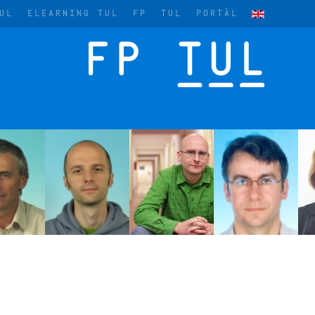
UL
ELEARNING TUL
FP
TUL
PORTÁL