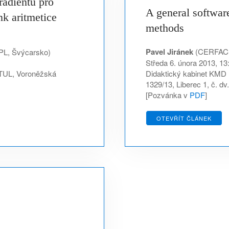
adientů pro
A general softwar
nk aritmetice
methods
Pavel Jiránek
(CERFACS,
FPL, Švýcarsko)
Středa 6. února 2013, 13
 TUL, Voroněžská
Didaktický kabinet KMD 
1329/13, Liberec 1, č. dv
[Pozvánka v
PDF
]
OTEVŘÍT ČLÁNEK