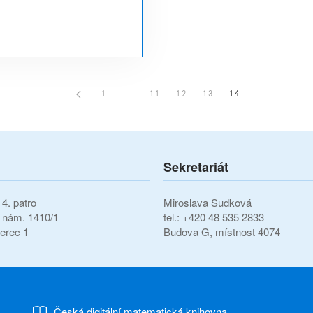
1
…
11
12
13
14
Sekretariát
4. patro
Miroslava Sudková
í nám. 1410/1
tel.: +420 48 535 2833
erec 1
Budova G, místnost 4074
Česká digitální matematická knihovna