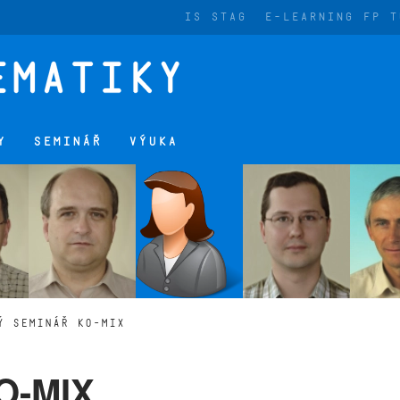
IS STAG
E-LEARNING FP T
Y
SEMINÁŘ
VÝUKA
Ý SEMINÁŘ KO-MIX
O-MIX