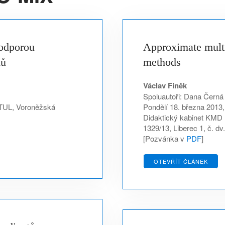
podporou
Approximate multi
mů
methods
Václav Finěk
Spoluautoři: Dana Černá
 TUL, Voroněžská
Pondělí 18. března 2013,
Didaktický kabinet KMD 
1329/13, Liberec 1, č. dv
[Pozvánka v
PDF
]
OTEVŘÍT ČLÁNEK