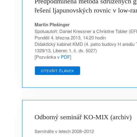
Předpodmíněná metoda sdružených gr
řešení ljapunovských rovnic v low-ra
Martin Plešinger
Spoluautoři: Daniel Kressner a Christine Tobler (E
Pondělí 4. března 2013, 14:20 hodin
Didaktický kabinet KMD (4. patro budovy H areálu
1329/13, Liberec 1, č. dv. 5027)
[Pozvánka v
PDF
]
OTEVŘÍT ČLÁNEK
Odborný seminář KO-MIX (archiv)
Semináře v letech 2008–2012