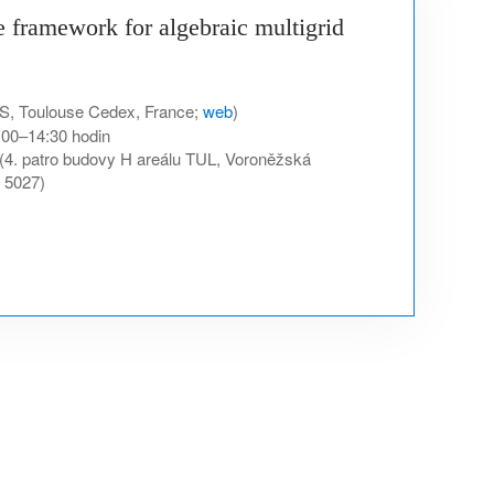
e framework for algebraic multigrid
 Toulouse Cedex, France;
web
)
:00–14:30 hodin
(4. patro budovy H areálu TUL, Voroněžská
. 5027)