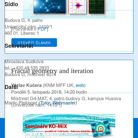
Sídlo
Budova G, 4. patro
Univerzitní nám. 1410/1
[Pozvánka v
PDF
]
460 01 Liberec 1
OTEVŘÍT ČLÁNEK
Sekretariát
Miroslava Sudková
tel.: +420 48 535 2833
Fractal geometry and iteration
Budova G, místnost 4074
Václav Kučera
(KNM MFF UK,
web
)
Další
Pondělí 5. listopadu 2018, 14:20 hodin
Místnost G4-MAT, 4. patro budovy G, kampus Husova
Martin Plešinger
(Tutor, Webmaster)
(Univerzitní nám. 1410/1)
Co se děje na fakultě