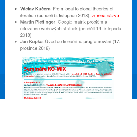
WOLFRAM ALPHA
Václav Kučera
: From local to global theories of
iteration (pondělí 5. listopadu 2018),
změna názvu
FAKULTA
PORTÁL FP
UNIVERZITA
Martin Plešinger
: Google matrix problém a
relevance webových stránek (pondělí 19. listopadu
STAG
UNIVERZITNÍ KNIHOVNA
2018)
Jan Kopka
: Úvod do lineárního programování (17.
KRAJSKÁ VĚDECKÁ KNIHOVNA
prosince 2018)
TELEFONNÍ SEZNAM TUL
©
Technická univerzita v Liberci, Fakulta přírodovědně-humanitní
a pedagogická, Katedra matematiky
Podrobnější informace v harmonogramu v [
PDF
].