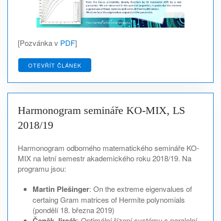
[Pozvánka v
PDF
]
OTEVŘÍT ČLÁNEK
Harmonogram semináře KO-MIX, LS
2018/19
Harmonogram odborného matematického semináře KO-
MIX na letní semestr akademického roku 2018/19. Na
programu jsou:
Martin Plešinger
: On the extreme eigenvalues of
certaing Gram matrices of Hermite polynomials
(pondělí 18. března 2019)
Čeněk Jirsák
: Optimální řízení systému s paralelní