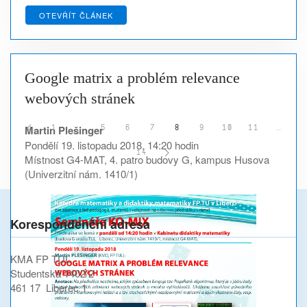
OTEVŘÍT ČLÁNEK
Google matrix a problém relevance
webových stránek
Martin Plešinger
1
…
5
6
7
8
9
10
11
…
Pondělí 19. listopadu 2018, 14:20 hodin
14
Místnost G4-MAT, 4. patro budovy G, kampus Husova
(Univerzitní nám. 1410/1)
Korespondenční adresa
KMA FP TUL
Studentská 1402/2
461 17 Liberec 1